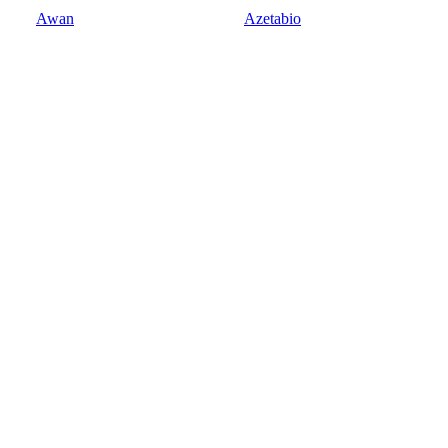
Awan
Azetabio