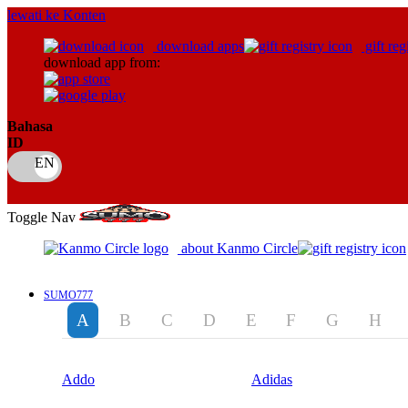
lewati ke Konten
download apps
gift reg
download app from:
Bahasa
ID
Toggle Nav
about Kanmo Circle
SUMO777
A
B
C
D
E
F
G
H
Addo
Adidas