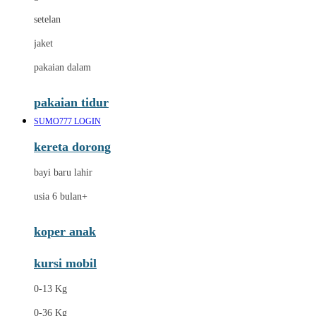
setelan
jaket
pakaian dalam
pakaian tidur
SUMO777 LOGIN
kereta dorong
bayi baru lahir
usia 6 bulan+
koper anak
kursi mobil
0-13 Kg
0-36 Kg