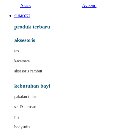
Asics
Aveeno
SUMO777
produk terbaru
aksesoris
tas
kacamata
aksesoris rambut
kebutuhan bayi
pakaian tidur
set & terusan
piyama
bodysuits